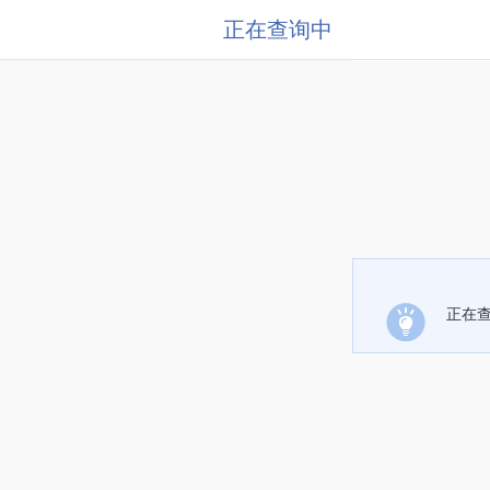
正在查询中
正在